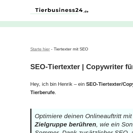
Zum
Inhalt
springen
Starte hier
-
Tiertexter mit SEO
SEO-Tiertexter | Copywriter f
Hey, ich bin Henrik – ein
SEO-Tiertexter/Cop
Tierberufe
.
Optimiere deinen Onlineauftritt mi
Zielgruppe berühren
, wie ein So
Sommer. Dank zusätzlicher SEO, a