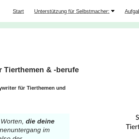
Start
Unterstützung für Selbstmacher:
Aufga
ür Tierthemen & -berufe
ywriter für Tierthemen und
t Worten,
die deine
nnenuntergang im
lso der